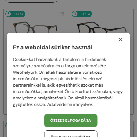
48/72
48/72
×
Ez a weboldal sütiket használ
Cookie-kat használunk a tartalom, a hirdetések
EGYFÓKUSZÚ LENCSÉVEL PLUSZ
EGYFÓKUSZÚ LENCSÉVEL PLUSZ
25 000 FT
25 000 FT
személyre szabására és a forgalom elemzésére.
Webhelyünk Ön általi használatára vonatkozó
—
—
Tom Ford
Optikai keretek
Tom Ford
Optikai keretek
információkat megosztjuk hirdetési és elemző
TF5998-K-B - 020 - 51 - KÉK-IBOLYA
TF5998-K-B ECO - 001 - 51 - KÉK-
partnereinkkel is, akik egyesíthetik azokat más
FÉNYT SZŰRŐ LENCSÉKKEL
IBOLYA FÉNYT SZŰRŐ
információkkal, amelyeket Ön biztosított számukra, vagy
LENCSÉKKEL
amelyeket a szolgáltatásaik Ön általi használatából
71 000 Ft
71 000 Ft
gyűjtöttek össze.
Adatvédelmi irányelvek
ÖSSZES ELFOGADÁSA
48/72
48/72