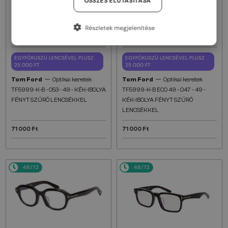
ÖSSZES ELUTASÍTÁSA
Részletek megjelenítése
EGYFÓKUSZÚ LENCSÉVEL PLUSZ
EGYFÓKUSZÚ LENCSÉVEL PLUSZ
25 000 FT
25 000 FT
—
—
Tom Ford
Optikai keretek
Tom Ford
Optikai keretek
TF5999-K-B - 053 - 49 - KÉK-IBOLYA
TF5999-K-B ECO 49 - 047 - 49 -
FÉNYT SZŰRŐ LENCSÉKKEL
KÉK-IBOLYA FÉNYT SZŰRŐ
LENCSÉKKEL
71 000 Ft
71 000 Ft
48/72
48/72