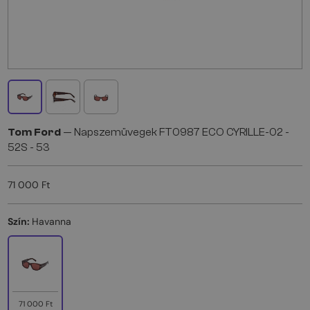
Tom Ford
— Napszemüvegek FT0987 ECO CYRILLE-02 -
52S - 53
71 000 Ft
Szín:
Havanna
71 000 Ft