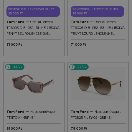
EGYFÓKUSZÚ LENCSÉVEL PLUSZ
EGYFÓKUSZÚ LENCSÉVEL PLUSZ
25 000 FT
25 000 FT
—
—
Tom Ford
Optikai keretek
Tom Ford
Optikai keretek
TF6005-D-B - 052 - 51 - KÉK-IBOLYA
TF6006-D-B - 052 - 53 - KÉK-IBOLYA
FÉNYT SZŰRŐ LENCSÉKKEL
FÉNYT SZŰRŐ LENCSÉKKEL
71 000 Ft
71 000 Ft
48/72
48/72
—
—
Tom Ford
Napszemüvegek
Tom Ford
Napszemüvegek
FT1170-K - 48F - 54
FT0825 RILEY-02 - 28B - 61
81 000 Ft
78 000 Ft