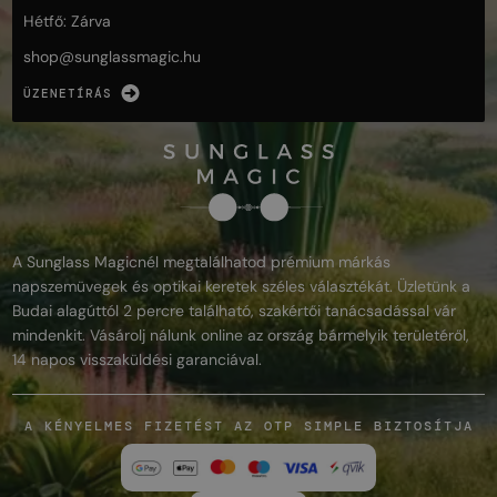
Hétfő: Zárva
shop@
sunglassmagic.hu
ÜZENETÍRÁS
A Sunglass Magicnél megtalálhatod prémium márkás
napszemüvegek és optikai keretek széles választékát. Üzletünk a
Budai alagúttól 2 percre található, szakértői tanácsadással vár
mindenkit. Vásárolj nálunk online az ország bármelyik területéről,
14 napos visszaküldési garanciával.
A KÉNYELMES FIZETÉST AZ OTP SIMPLE BIZTOSÍTJA