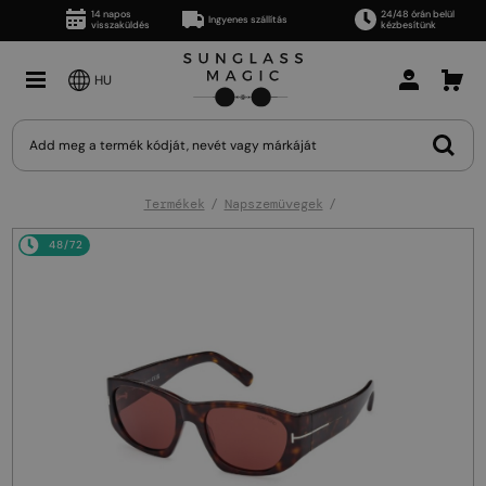
14 napos
24/48 órán belül
Ingyenes szállítás
visszaküldés
kézbesítünk
HU
Termékek
Napszemüvegek
48/72