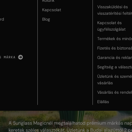
r
Rólunk
Visszaküldési és
Kapcsolat
visszatérítési felté
rd
Blog
Kapcsolat és
ügyfélszolgálat
Termékek és minő
Fizetés és biztons
Garancia és rekla
S MÁRKA
Segítség a válasz
Üzletünk és szemé
vásárlás
Vásárlás és rende
Elállás
A Sunglass Magicnél megtalálhatod prémium márkás nap
keretek széles választékát. Üzletünk a Budai alagúttól 2 pe