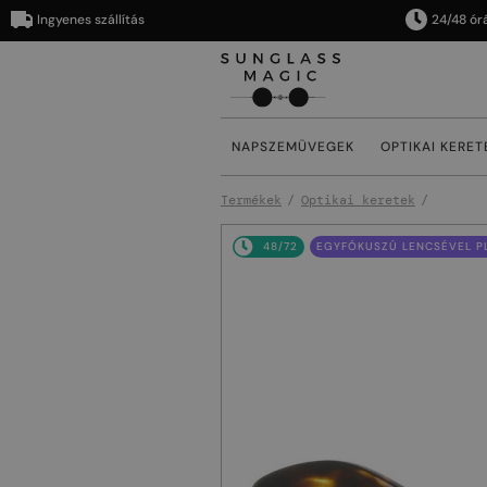
Ingyenes szállítás
24/48 órán bel
NAPSZEMÜVEGEK
OPTIKAI KERET
Termékek
Optikai keretek
48/72
EGYFÓKUSZÚ LENCSÉVEL PL