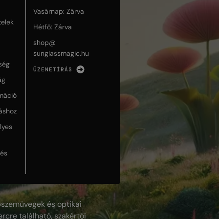
Vasárnap: Zárva
telek
Hétfő: Zárva
shop@
sunglassmagic.hu
ség
ÜZENETÍRÁS
ág
máció
táshoz
lyes
lés
szemüvegek és optikai
rcre található, szakértői