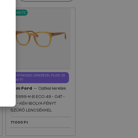
48/72
EGYFÓKUSZÚ LENCSÉVEL PLUSZ 25
000 FT
—
Tom Ford
Optikai keretek
TF5999-K-B ECO 49 - 047 -
49 - KÉK-IBOLYA FÉNYT
SZŰRŐ LENCSÉKKEL
71 000 Ft