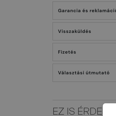
Garancia és reklamáci
Visszaküldés
Fizetés
Választási útmutató
EZ IS ÉRDEK