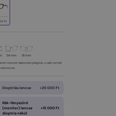
00 Ft
mm
54 mm
18 mm
tetett méretek tájékoztató jellegűek, a valós termék
eltérhetnek.
Dioptriás lencse
+25 000 Ft
Kék-fényszűrő
(monitor) lencse
+15 000 Ft
dioptria nékül