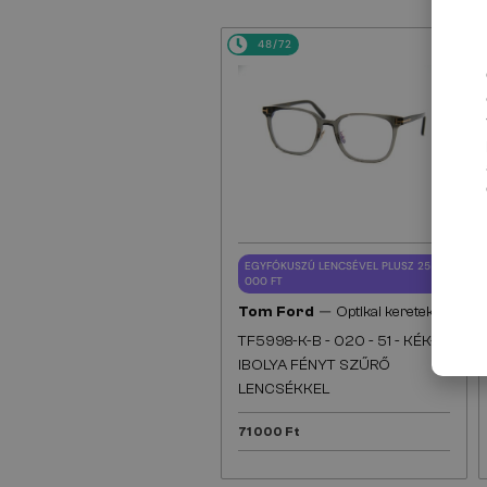
48/72
EGYFÓKUSZÚ LENCSÉVEL PLUSZ 25
000 FT
—
Tom Ford
Optikai keretek
TF5998-K-B - 020 - 51 - KÉK-
IBOLYA FÉNYT SZŰRŐ
LENCSÉKKEL
71 000 Ft