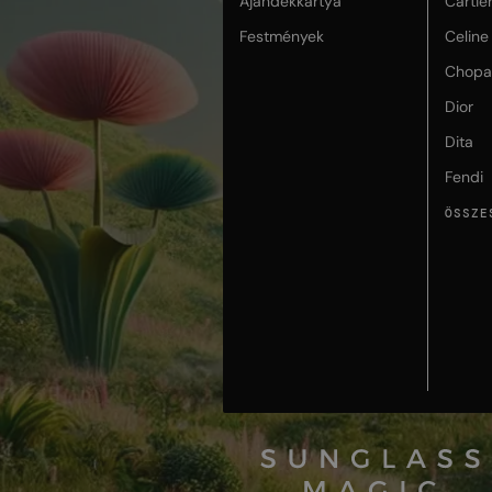
Ajándékkártya
Cartie
Festmények
Celine
Chopa
Dior
Dita
Fendi
ÖSSZE