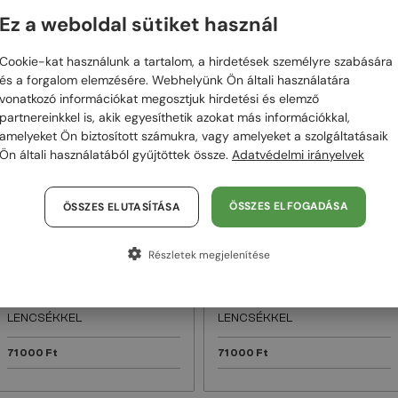
Ez a weboldal sütiket használ
48/72
48/72
Cookie-kat használunk a tartalom, a hirdetések személyre szabására
és a forgalom elemzésére. Webhelyünk Ön általi használatára
vonatkozó információkat megosztjuk hirdetési és elemző
partnereinkkel is, akik egyesíthetik azokat más információkkal,
amelyeket Ön biztosított számukra, vagy amelyeket a szolgáltatásaik
Ön általi használatából gyűjtöttek össze.
Adatvédelmi irányelvek
ÖSSZES ELFOGADÁSA
ÖSSZES ELUTASÍTÁSA
EGYFÓKUSZÚ LENCSÉVEL PLUSZ 25
EGYFÓKUSZÚ LENCSÉVEL PLUSZ 25
000 FT
000 FT
—
—
Részletek megjelenítése
Tom Ford
Optikai keretek
Tom Ford
Optikai keretek
TF5998-K-B ECO - 001 - 51 -
TF5999-K-B - 053 - 49 - KÉK-
KÉK-IBOLYA FÉNYT SZŰRŐ
IBOLYA FÉNYT SZŰRŐ
LENCSÉKKEL
LENCSÉKKEL
71 000 Ft
71 000 Ft