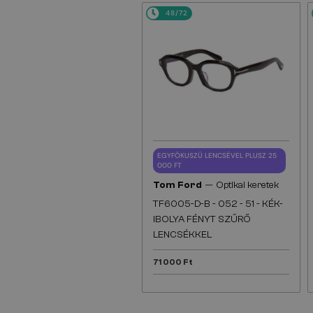
48/72
EGYFÓKUSZÚ LENCSÉVEL PLUSZ 25
000 FT
—
Tom Ford
Optikai keretek
TF6005-D-B - 052 - 51 - KÉK-
IBOLYA FÉNYT SZŰRŐ
LENCSÉKKEL
71 000 Ft