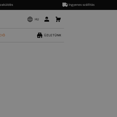
dés
Ingyenes szállítás
HU
CIÓ
ÜZLETÜNK