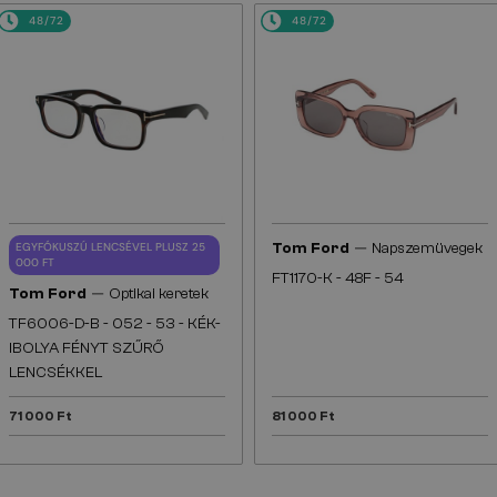
48/72
48/72
—
EGYFÓKUSZÚ LENCSÉVEL PLUSZ 25
Tom Ford
Napszemüvegek
000 FT
FT1170-K - 48F - 54
—
Tom Ford
Optikai keretek
TF6006-D-B - 052 - 53 - KÉK-
IBOLYA FÉNYT SZŰRŐ
LENCSÉKKEL
71 000 Ft
81 000 Ft