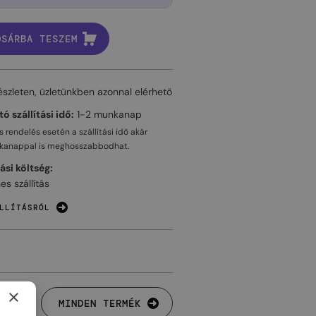
OSÁRBA TESZEM
észleten, üzletünkben azonnal elérhető
ó szállítási idő:
1-2 munkanap
 rendelés esetén a szállítási idő akár
kanappal
is meghosszabbodhat.
tási költség:
es szállítás
LLÍTÁSRÓL
×
MINDEN TERMÉK