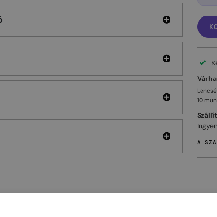
ó
K
K
Várhat
Lencsés
10 mun
Szállí
Ingyen
A SZÁ
ELHET