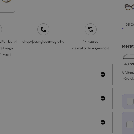
95 0
yPal, banki
shop@sunglassmagic.hu
14 napos
Méret
vét vagy
visszaküldési garancia
átvétel
140 
A feltün
méretek 