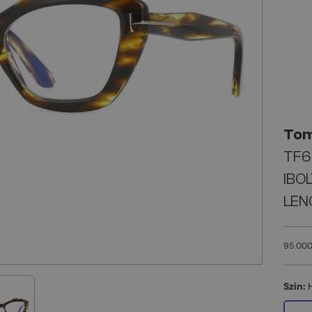
Tom
TF60
IBO
LEN
95 000
Szín: