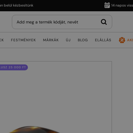
ül kézbesítünk
14 napos visszakül
EK
FESTMÉNYEK
MÁRKÁK
ÚJ
BLOG
ELÁLLÁS
AK
USZ 25 000 FT