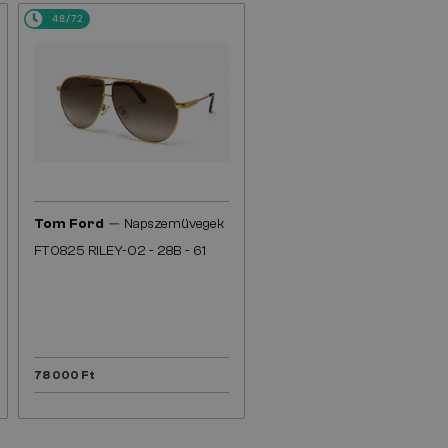
48/72
—
Tom Ford
Napszemüvegek
FT0825 RILEY-02 - 28B - 61
78 000 Ft