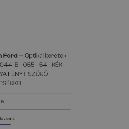
 Ford
— Optikai keretek
44-B - 055 - 54 - KÉK-
LYA FÉNYT SZŰRŐ
CSÉKKEL
 Ft
Havanna