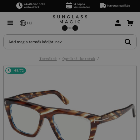
24/48 órán belül
14 napos
Ingyenes szállítás
kézbesítünk
visszaküldés
HU
Termékek
Optikai keretek
48/72