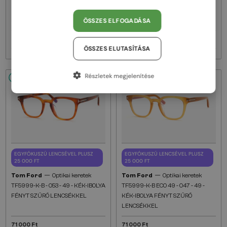
FÉNYT SZŰRŐ LENCSÉKKEL
IBOLYA FÉNYT SZŰRŐ
ÖSSZES ELFOGADÁSA
LENCSÉKKEL
71 000 Ft
71 000 Ft
ÖSSZES ELUTASÍTÁSA
Részletek megjelenítése
48/72
48/72
EGYFÓKUSZÚ LENCSÉVEL PLUSZ
EGYFÓKUSZÚ LENCSÉVEL PLUSZ
25 000 FT
25 000 FT
—
—
Tom Ford
Optikai keretek
Tom Ford
Optikai keretek
TF5999-K-B - 053 - 49 - KÉK-IBOLYA
TF5999-K-B ECO 49 - 047 - 49 -
FÉNYT SZŰRŐ LENCSÉKKEL
KÉK-IBOLYA FÉNYT SZŰRŐ
LENCSÉKKEL
71 000 Ft
71 000 Ft