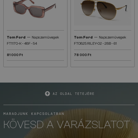
—
—
Tom Ford
Napszemüvegek
Tom Ford
Napszemüvegek
FT1170-K - 48F - 54
FT0825 RILEY-02 - 28B - 61
81 000 Ft
78 000 Ft
AZ OLDAL TETEJÉRE
MARADJUNK KAPCSOLATBAN
KÖVESD A VARÁZSLATOT