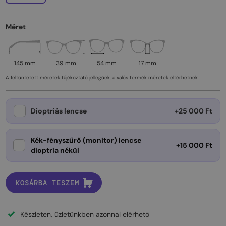
Méret
145 mm
39 mm
54 mm
17 mm
A feltüntetett méretek tájékoztató jellegűek, a valós termék méretek eltérhetnek.
Dioptriás lencse
+25 000 Ft
Kék-fényszűrő (monitor) lencse
+15 000 Ft
dioptria nékül
KOSÁRBA TESZEM
Készleten, üzletünkben azonnal elérhető