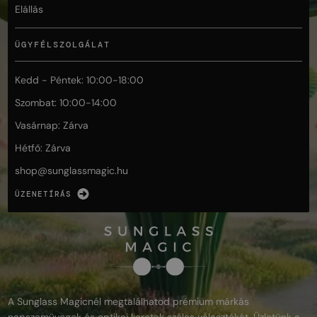
Elállás
ÜGYFÉLSZOLGÁLAT
Kedd - Péntek: 10:00-18:00
Szombat: 10:00-14:00
Vasárnap: Zárva
Hétfő: Zárva
shop@
sunglassmagic.hu
ÜZENETÍRÁS
A Sunglass Magicnél megtalálhatod prémium márkás
napszemüvegek és optikai keretek széles választékát. Üzletünk a