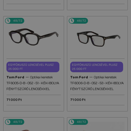
48/72
48/72
EGYFÓKUSZÚ LENCSÉVEL PLUSZ
EGYFÓKUSZÚ LENCSÉVEL PLUSZ
25 000 FT
25 000 FT
—
—
Tom Ford
Optikai keretek
Tom Ford
Optikai keretek
TF6005-D-B - 052 - 51 - KÉK-IBOLYA
TF6006-D-B - 052 - 53 - KÉK-IBOLYA
FÉNYT SZŰRŐ LENCSÉKKEL
FÉNYT SZŰRŐ LENCSÉKKEL
71 000 Ft
71 000 Ft
48/72
48/72