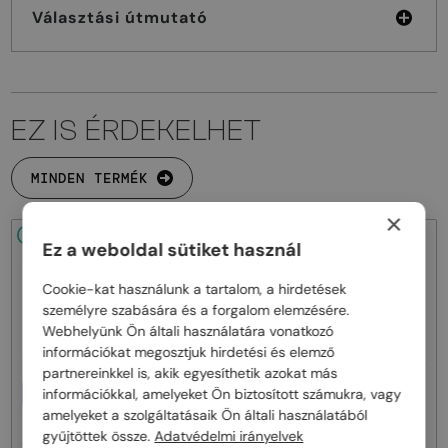
Választási útmutató
EZ IS ÉRDEKELHET
MINDEN TERMÉK
×
48/72
48/72
Ez a weboldal sütiket használ
Cookie-kat használunk a tartalom, a hirdetések
személyre szabására és a forgalom elemzésére.
Webhelyünk Ön általi használatára vonatkozó
információkat megosztjuk hirdetési és elemző
partnereinkkel is, akik egyesíthetik azokat más
EGYFÓKUSZÚ LENCSÉVEL PLUSZ
EGYFÓKUSZÚ LENCSÉVEL PLUSZ
információkkal, amelyeket Ön biztosított számukra, vagy
25 000 FT
25 000 FT
amelyeket a szolgáltatásaik Ön általi használatából
—
—
Tom Ford
Optikai keretek
Tom Ford
Optikai keretek
gyűjtöttek össze.
Adatvédelmi irányelvek
TF5998-K-B - 020 - 51 - KÉK-IBOLYA
TF5998-K-B ECO - 001 - 51 - KÉK-