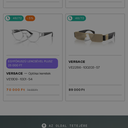
48/72
-5%
48/72
EGYFÓKUSZÚ LENCSÉVEL PLUSZ
VERSACE
25 000 FT
VE2286 - 100203 - 57
—
VERSACE
Optikai keretek
VE1309 - 1001 - 54
70 000 Ft
89 000 Ft
74 000 Ft
AZ OLDAL TETEJÉRE