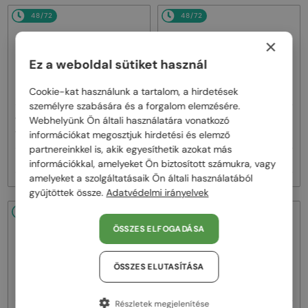
48/72
48/72
×
Ez a weboldal sütiket használ
Cookie-kat használunk a tartalom, a hirdetések
személyre szabására és a forgalom elemzésére.
—
—
Webhelyünk Ön általi használatára vonatkozó
VERSACE
Napszemüvegek
VERSACE
Napszemüvegek
információkat megosztjuk hirdetési és elemző
VE2269 - 143387 - 62
VE2269 - 10027E - 62
partnereinkkel is, akik egyesíthetik azokat más
74 000 Ft
74 000 Ft
információkkal, amelyeket Ön biztosított számukra, vagy
amelyeket a szolgáltatásaik Ön általi használatából
gyűjtöttek össze.
Adatvédelmi irányelvek
48/72
48/72
-5%
ÖSSZES ELFOGADÁSA
ÖSSZES ELUTASÍTÁSA
Részletek megjelenítése