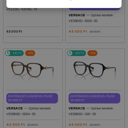
—
EGYFÓKUSZÚ LENCSÉVEL PLUSZ
VERSACE
Napszemüvegek
25 000 FT
VE2290 - 10016G - 61
—
VERSACE
Optikai keretek
VE3386D - 5533 - 55
62 000 Ft
42 000 Ft
45 000 Ft
48/72
-5%
48/72
-5%
EGYFÓKUSZÚ LENCSÉVEL PLUSZ
EGYFÓKUSZÚ LENCSÉVEL PLUSZ
25 000 FT
25 000 FT
—
—
VERSACE
Optikai keretek
VERSACE
Optikai keretek
VE3386D - 5534 - 55
VE3386D - GB1 - 55
42 000 Ft
42 000 Ft
45 000 Ft
45 000 Ft