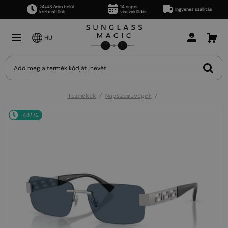
24/48 órán belül
14 napos
Ingyenes szállítás
kézbesítünk
visszaküldés
HU
Termékek
Napszemüvegek
48/72