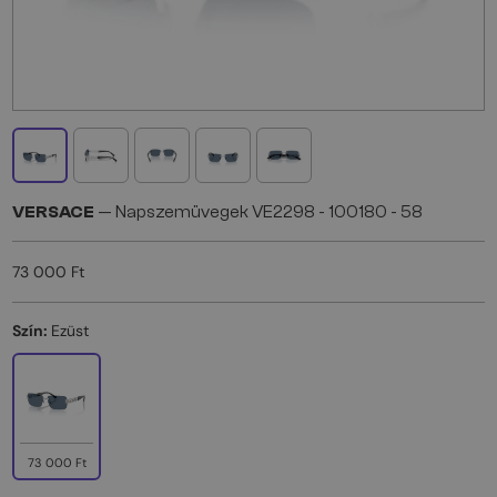
VERSACE
— Napszemüvegek VE2298 - 100180 - 58
73 000 Ft
Szín:
Ezüst
73 000 Ft