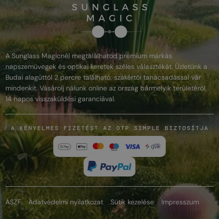
A Sunglass Magicnél megtalálhatod prémium márkás
napszemüvegek és optikai keretek széles választékát. Üzletünk a
Budai alagúttól 2 percre található, szakértői tanácsadással vár
mindenkit. Vásárolj nálunk online az ország bármelyik területéről,
14 napos visszaküldési garanciával.
A KÉNYELMES FIZETÉST AZ OTP SIMPLE BIZTOSÍTJA
ÁSZF
Adatvédelmi nyilatkozat
Sütik kezelése
Impresszum