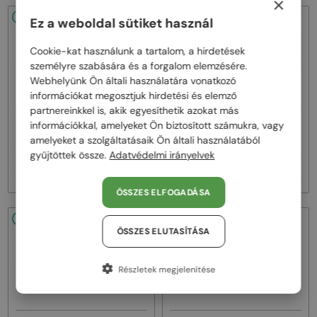
×
48/72
-25%
48/72
-25%
Ez a weboldal sütiket használ
Cookie-kat használunk a tartalom, a hirdetések
személyre szabására és a forgalom elemzésére.
Webhelyünk Ön általi használatára vonatkozó
információkat megosztjuk hirdetési és elemző
partnereinkkel is, akik egyesíthetik azokat más
—
—
információkkal, amelyeket Ön biztosított számukra, vagy
Balmain
Napszemüvegek
Balmain
Napszemüvegek
amelyeket a szolgáltatásaik Ön általi használatából
BPS-169 VICTOIRE - C - 60
BPS-169 VICTOIRE - B - 60
gyűjtöttek össze.
Adatvédelmi irányelvek
174 000 Ft
174 000 Ft
233 000 Ft
233 000 Ft
ÖSSZES ELFOGADÁSA
48/72
-25%
48/72
-25%
ÖSSZES ELUTASÍTÁSA
Részletek megjelenítése