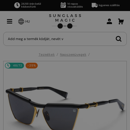
24/48 órán belül
14 napos
Ingyenes szállítás
kézbesítünk
visszaküldés
HU
Termékek
Napszemüvegek
48/72
-25%