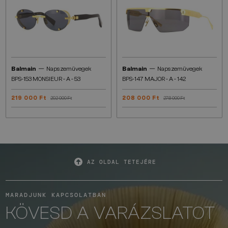
—
—
Balmain
Napszemüvegek
Balmain
Napszemüvegek
BPS-153 MONSIEUR - A - 53
BPS-147 MAJOR - A - 142
219 000 Ft
208 000 Ft
292 000 Ft
278 000 Ft
AZ OLDAL TETEJÉRE
MARADJUNK KAPCSOLATBAN
KÖVESD A VARÁZSLATOT