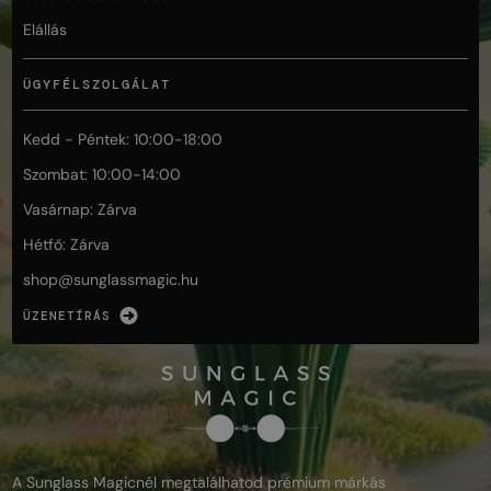
Elállás
ÜGYFÉLSZOLGÁLAT
Kedd - Péntek: 10:00-18:00
Szombat: 10:00-14:00
Vasárnap: Zárva
Hétfő: Zárva
shop@
sunglassmagic.hu
ÜZENETÍRÁS
A Sunglass Magicnél megtalálhatod prémium márkás