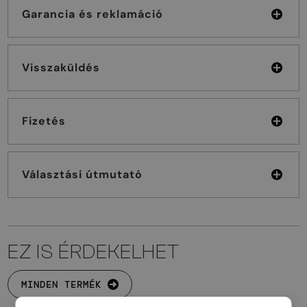
Garancia és reklamáció
Visszaküldés
Fizetés
Választási útmutató
EZ IS ÉRDEKELHET
MINDEN TERMÉK