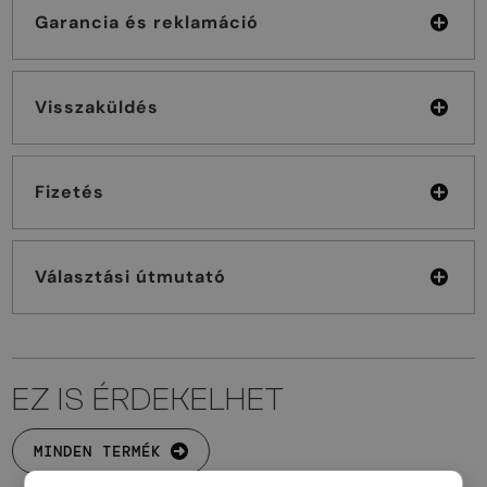
Garancia és reklamáció
Visszaküldés
Fizetés
Választási útmutató
EZ IS ÉRDEKELHET
MINDEN TERMÉK