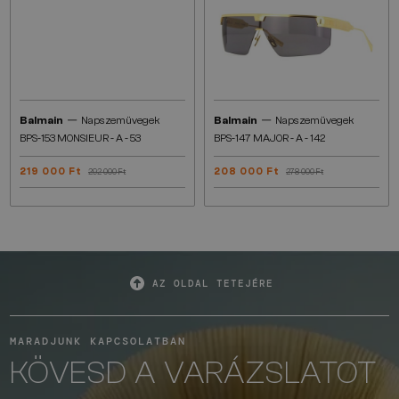
—
—
Balmain
Napszemüvegek
Balmain
Napszemüvegek
BPS-153 MONSIEUR - A - 53
BPS-147 MAJOR - A - 142
219 000 Ft
208 000 Ft
292 000 Ft
278 000 Ft
AZ OLDAL TETEJÉRE
MARADJUNK KAPCSOLATBAN
KÖVESD A VARÁZSLATOT