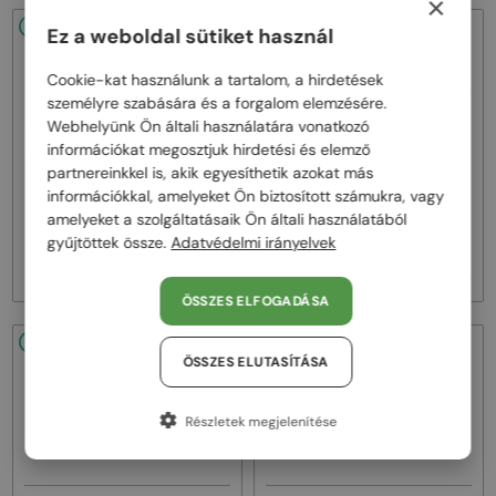
×
48/72
-25%
48/72
-25%
Ez a weboldal sütiket használ
Cookie-kat használunk a tartalom, a hirdetések
személyre szabására és a forgalom elemzésére.
Webhelyünk Ön általi használatára vonatkozó
információkat megosztjuk hirdetési és elemző
partnereinkkel is, akik egyesíthetik azokat más
—
—
információkkal, amelyeket Ön biztosított számukra, vagy
Balmain
Napszemüvegek
Balmain
Napszemüvegek
amelyeket a szolgáltatásaik Ön általi használatából
BPS-169 VICTOIRE - C - 60
BPS-169 VICTOIRE - A - 60
gyűjtöttek össze.
Adatvédelmi irányelvek
174 000 Ft
174 000 Ft
233 000 Ft
233 000 Ft
ÖSSZES ELFOGADÁSA
48/72
-25%
48/72
-25%
ÖSSZES ELUTASÍTÁSA
Részletek megjelenítése