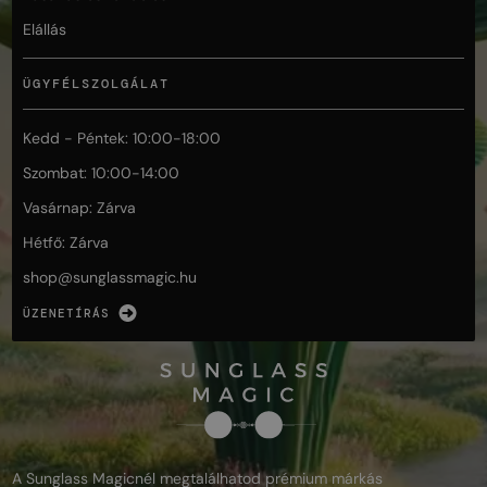
Elállás
ÜGYFÉLSZOLGÁLAT
Kedd - Péntek: 10:00-18:00
Szombat: 10:00-14:00
Vasárnap: Zárva
Hétfő: Zárva
shop@
sunglassmagic.hu
ÜZENETÍRÁS
A Sunglass Magicnél megtalálhatod prémium márkás