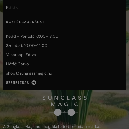
Elállás
ÜGYFÉLSZOLGÁLAT
Kedd - Péntek: 10:00-18:00
Szombat: 10:00-14:00
Vasárnap: Zárva
Hétfő: Zárva
shop@
sunglassmagic.hu
ÜZENETÍRÁS
A Sunglass Magicnél megtalálhatod prémium márkás