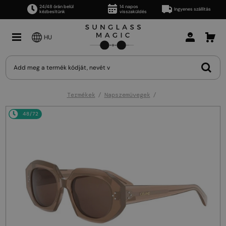
24/48 órán belül
14 napos
Ingyenes szállítás
kézbesítünk
visszaküldés
HU
Termékek
Napszemüvegek
48/72