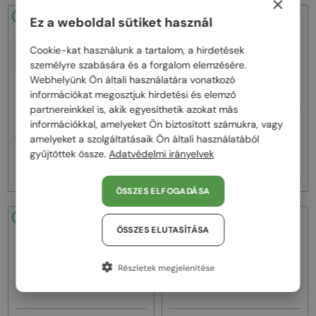
×
48/72
-20%
48/72
-22%
Ez a weboldal sütiket használ
Cookie-kat használunk a tartalom, a hirdetések
személyre szabására és a forgalom elemzésére.
Webhelyünk Ön általi használatára vonatkozó
információkat megosztjuk hirdetési és elemző
partnereinkkel is, akik egyesíthetik azokat más
—
—
információkkal, amelyeket Ön biztosított számukra, vagy
Celine
Napszemüvegek
Celine
Napszemüvegek
CL40242I - 01B - 53
CL40246U-Y - 30H - 61
amelyeket a szolgáltatásaik Ön általi használatából
gyűjtöttek össze.
Adatvédelmi irányelvek
92 000 Ft
111 000 Ft
115 000 Ft
141 000 Ft
ÖSSZES ELFOGADÁSA
48/72
-22%
48/72
-20%
ÖSSZES ELUTASÍTÁSA
Részletek megjelenítése