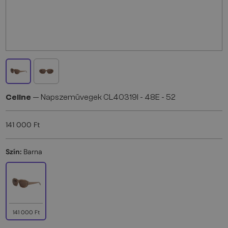
Celine
— Napszemüvegek CL40319I - 48E - 52
141 000 Ft
Szín:
Barna
141 000 Ft