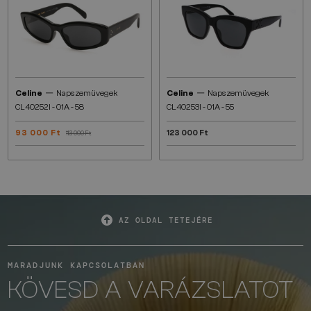
—
—
Celine
Napszemüvegek
Celine
Napszemüvegek
CL40252I - 01A - 58
CL40253I - 01A - 55
93 000 Ft
123 000 Ft
113 000 Ft
AZ OLDAL TETEJÉRE
MARADJUNK KAPCSOLATBAN
KÖVESD A VARÁZSLATOT