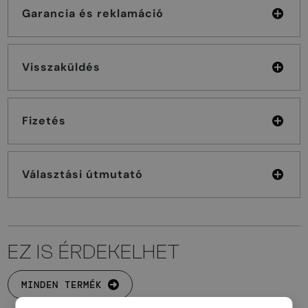
Garancia és reklamáció
Visszaküldés
Fizetés
Választási útmutató
EZ IS ÉRDEKELHET
MINDEN TERMÉK