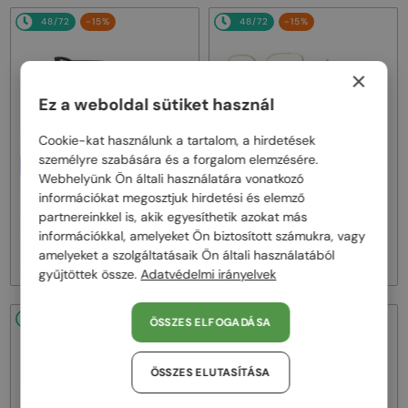
48/72
-15%
48/72
-15%
×
Ez a weboldal sütiket használ
Cookie-kat használunk a tartalom, a hirdetések
személyre szabására és a forgalom elemzésére.
EGYFÓKUSZÚ LENCSÉVEL PLUSZ
EGYFÓKUSZÚ LENCSÉVEL PLUSZ
25 000 FT
25 000 FT
Webhelyünk Ön általi használatára vonatkozó
—
—
információkat megosztjuk hirdetési és elemző
Fendi
Optikai keretek
Fendi
Optikai keretek
partnereinkkel is, akik egyesíthetik azokat más
FE50100I - 001 - 53
FE50110F - 030 - 54
információkkal, amelyeket Ön biztosított számukra, vagy
77 000 Ft
77 000 Ft
90 000 Ft
90 000 Ft
amelyeket a szolgáltatásaik Ön általi használatából
gyűjtöttek össze.
Adatvédelmi irányelvek
48/72
-15%
48/72
-15%
ÖSSZES ELFOGADÁSA
ÖSSZES ELUTASÍTÁSA