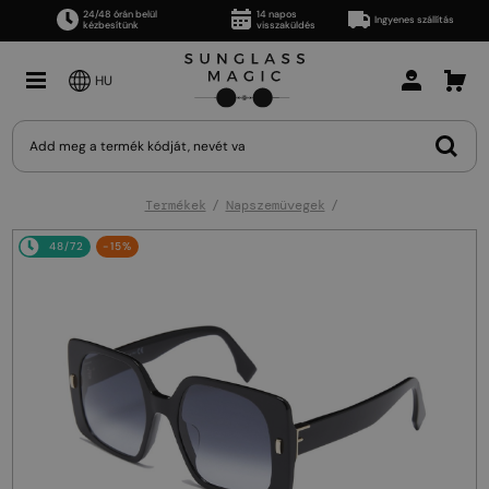
24/48 órán belül
14 napos
Ingyenes szállítás
kézbesítünk
visszaküldés
HU
Termékek
Napszemüvegek
48/72
-15%