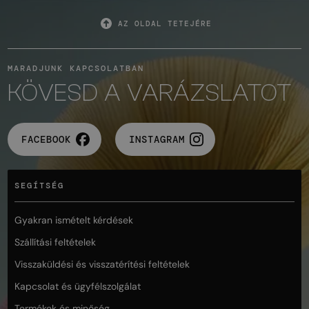
AZ OLDAL TETEJÉRE
MARADJUNK KAPCSOLATBAN
KÖVESD A VARÁZSLATOT
FACEBOOK
INSTAGRAM
SEGÍTSÉG
Gyakran ismételt kérdések
Szállítási feltételek
Visszaküldési és visszatérítési feltételek
Kapcsolat és ügyfélszolgálat
Termékek és minőség