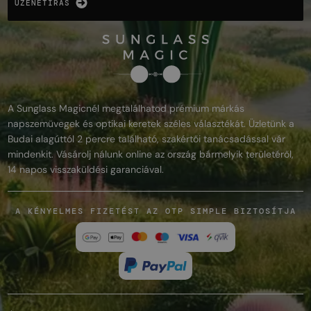
ÜZENETÍRÁS
A Sunglass Magicnél megtalálhatod prémium márkás
napszemüvegek és optikai keretek széles választékát. Üzletünk a
Budai alagúttól 2 percre található, szakértői tanácsadással vár
mindenkit. Vásárolj nálunk online az ország bármelyik területéről,
14 napos visszaküldési garanciával.
A KÉNYELMES FIZETÉST AZ OTP SIMPLE BIZTOSÍTJA