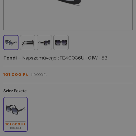
Fendi
— Napszemüvegek FE40036U - 01W - 53
101 000 Ft
119 000 Ft
Szín:
Fekete
101 000 Ft
119 000 Ft