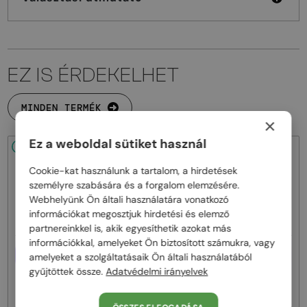
EZ IS ÉRDEKELHET
MINDEN TERMÉK
×
Ez a weboldal sütiket használ
48/72
-15%
48/72
-15%
Cookie-kat használunk a tartalom, a hirdetések
személyre szabására és a forgalom elemzésére.
Webhelyünk Ön általi használatára vonatkozó
információkat megosztjuk hirdetési és elemző
partnereinkkel is, akik egyesíthetik azokat más
információkkal, amelyeket Ön biztosított számukra, vagy
EGYFÓKUSZÚ LENCSÉVEL PLUSZ
EGYFÓKUSZÚ LENCSÉVEL PLUSZ
amelyeket a szolgáltatásaik Ön általi használatából
25 000 FT
25 000 FT
gyűjtöttek össze.
Adatvédelmi irányelvek
—
—
Fendi
Optikai keretek
Fendi
Optikai keretek
FE50100I - 001 - 53
FE50110F - 030 - 54