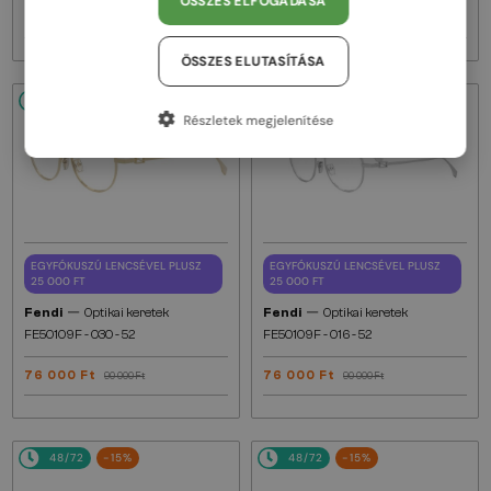
ÖSSZES ELFOGADÁSA
76 000 Ft
76 000 Ft
90 000 Ft
90 000 Ft
ÖSSZES ELUTASÍTÁSA
48/72
-15%
48/72
-15%
Részletek megjelenítése
EGYFÓKUSZÚ LENCSÉVEL PLUSZ
EGYFÓKUSZÚ LENCSÉVEL PLUSZ
25 000 FT
25 000 FT
—
—
Fendi
Optikai keretek
Fendi
Optikai keretek
FE50109F - 030 - 52
FE50109F - 016 - 52
76 000 Ft
76 000 Ft
90 000 Ft
90 000 Ft
48/72
-15%
48/72
-15%