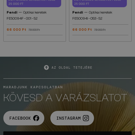
25 000 FT
25 000 FT
—
—
Fendi
Optikai keretek
Fendi
Optikai keretek
FE50094F - 001 - 52
FE50094I - 053 - 52
66 000 Ft
66 000 Ft
78 000 Ft
78 000 Ft
AZ OLDAL TETEJÉRE
MARADJUNK KAPCSOLATBAN
KÖVESD A VARÁZSLATOT
FACEBOOK
INSTAGRAM