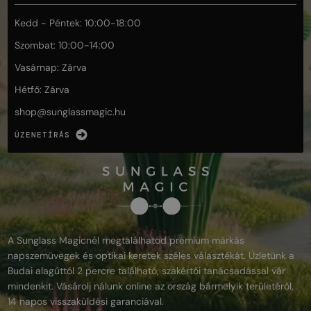
Kedd - Péntek: 10:00-18:00
Szombat: 10:00-14:00
Vasárnap: Zárva
Hétfő: Zárva
shop@
sunglassmagic.hu
ÜZENETÍRÁS
A Sunglass Magicnél megtalálhatod prémium márkás
napszemüvegek és optikai keretek széles választékát. Üzletünk a
Budai alagúttól 2 percre található, szakértői tanácsadással vár
mindenkit. Vásárolj nálunk online az ország bármelyik területéről,
14 napos visszaküldési garanciával.