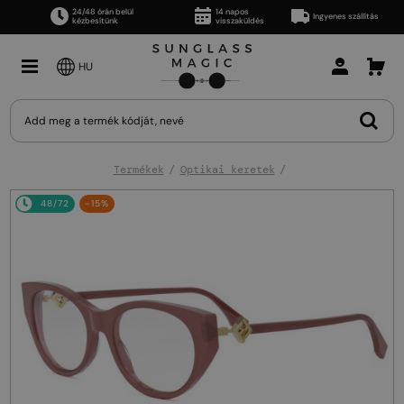
24/48 órán belül
14 napos
Ingyenes szállítás
kézbesítünk
visszaküldés
HU
Termékek
Optikai keretek
48/72
-15%