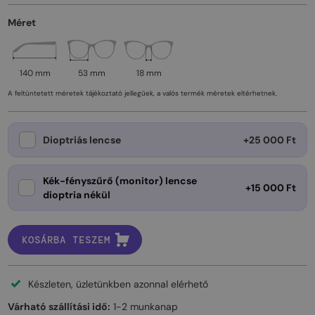
Méret
140 mm
53 mm
18 mm
A feltüntetett méretek tájékoztató jellegűek, a valós termék méretek eltérhetnek.
Dioptriás lencse
+25 000 Ft
Kék-fényszűrő (monitor) lencse
+15 000 Ft
dioptria nékül
KOSÁRBA TESZEM
Készleten, üzletünkben azonnal elérhető
Várható szállítási idő:
1-2 munkanap