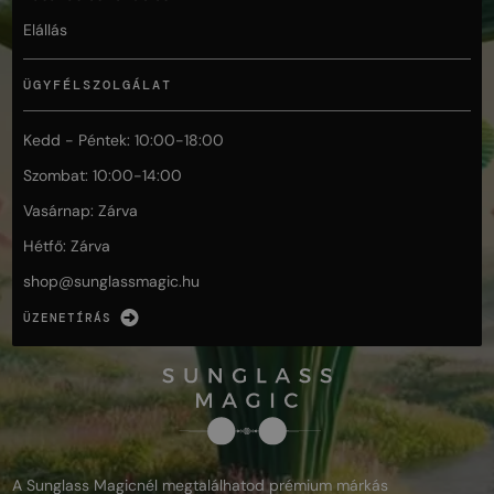
Elállás
ÜGYFÉLSZOLGÁLAT
Kedd - Péntek: 10:00-18:00
Szombat: 10:00-14:00
Vasárnap: Zárva
Hétfő: Zárva
shop@
sunglassmagic.hu
ÜZENETÍRÁS
A Sunglass Magicnél megtalálhatod prémium márkás