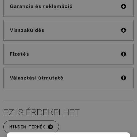
Garancia és reklamáció
Visszaküldés
Fizetés
Választási útmutató
EZ IS ÉRDEKELHET
MINDEN TERMÉK