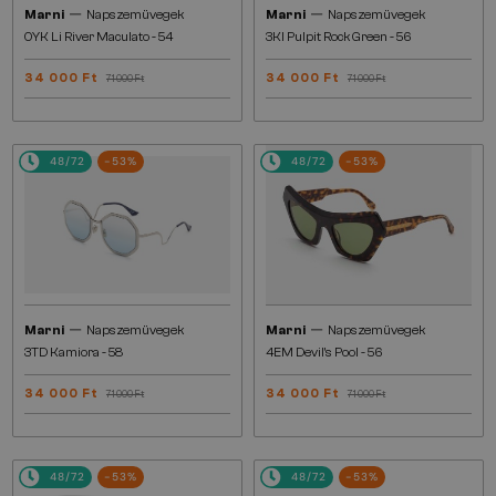
—
—
Marni
Napszemüvegek
Marni
Napszemüvegek
0YK Li River Maculato - 54
3KI Pulpit Rock Green - 56
34 000 Ft
34 000 Ft
71 000 Ft
71 000 Ft
48/72
-53%
48/72
-53%
—
—
Marni
Napszemüvegek
Marni
Napszemüvegek
3TD Kamiora - 58
4EM Devil's Pool - 56
34 000 Ft
34 000 Ft
71 000 Ft
71 000 Ft
48/72
-53%
48/72
-53%