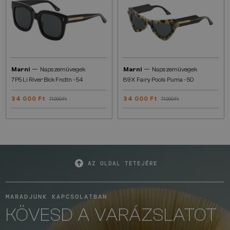
—
—
Marni
Napszemüvegek
Marni
Napszemüvegek
7P5 Li River Blck Fndtn - 54
89X Fairy Pools Puma - 50
34 000 Ft
34 000 Ft
71 000 Ft
71 000 Ft
AZ OLDAL TETEJÉRE
MARADJUNK KAPCSOLATBAN
KÖVESD A VARÁZSLATOT