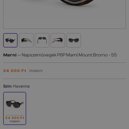
Marni
— Napszemüvegek P6P Marni Mount Bromo - 55
34 000 Ft
71 000 Ft
Szín:
Havanna
34 000 Ft
71 000 Ft