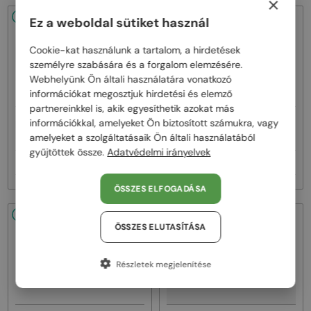
×
48/72
-53%
48/72
-53%
Ez a weboldal sütiket használ
Cookie-kat használunk a tartalom, a hirdetések
személyre szabására és a forgalom elemzésére.
Webhelyünk Ön általi használatára vonatkozó
információkat megosztjuk hirdetési és elemző
partnereinkkel is, akik egyesíthetik azokat más
—
—
információkkal, amelyeket Ön biztosított számukra, vagy
Marni
Napszemüvegek
Marni
Napszemüvegek
amelyeket a szolgáltatásaik Ön általi használatából
ME641S - 218 - 54
ME641S - 212 - 54
gyűjtöttek össze.
Adatvédelmi irányelvek
34 000 Ft
34 000 Ft
71 000 Ft
71 000 Ft
ÖSSZES ELFOGADÁSA
48/72
-53%
48/72
-53%
ÖSSZES ELUTASÍTÁSA
Részletek megjelenítése