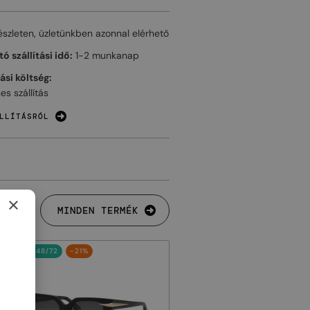
észleten, üzletünkben azonnal elérhető
ó szállítási idő:
1-2 munkanap
tási költség:
es szállítás
LLÍTÁSRÓL
×
MINDEN TERMÉK
48/72
-21%