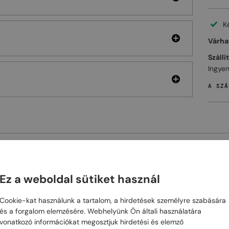
K
Várhat
Szállí
Ingyen
A SZÁ
ELHET
Ez a weboldal sütiket használ
48/72
-21%
48/72
-21%
Cookie-kat használunk a tartalom, a hirdetések személyre szabására
és a forgalom elemzésére. Webhelyünk Ön általi használatára
vonatkozó információkat megosztjuk hirdetési és elemző