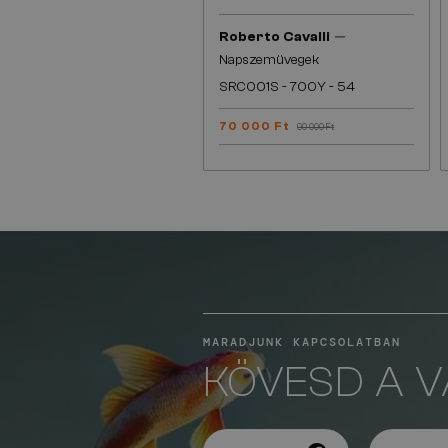
—
Roberto Cavalli
Napszemüvegek
SRC001S - 700Y - 54
70 000 Ft
90 000 Ft
MARADJUNK KAPCSOLATBAN
KÖVESD A 