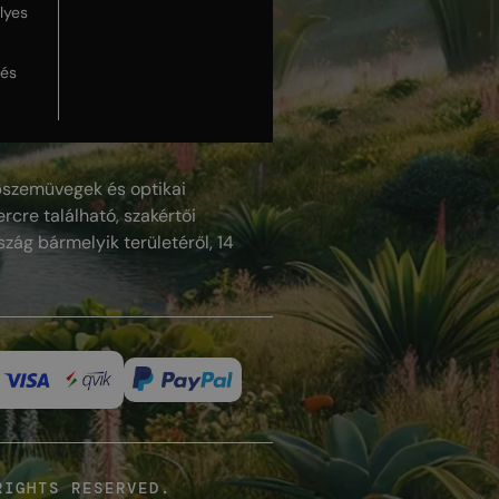
lyes
lés
szemüvegek és optikai
rcre található, szakértői
szág bármelyik területéről, 14
RIGHTS RESERVED.