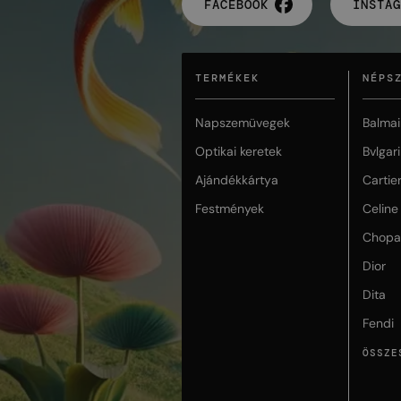
FACEBOOK
INSTAG
TERMÉKEK
NÉPS
Napszemüvegek
Balmai
Optikai keretek
Bvlgari
Ajándékkártya
Cartie
Festmények
Celine
Chopa
Dior
Dita
Fendi
ÖSSZE