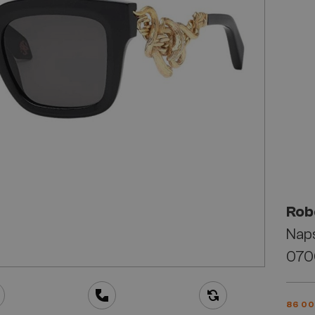
Rob
Nap
070
86 00