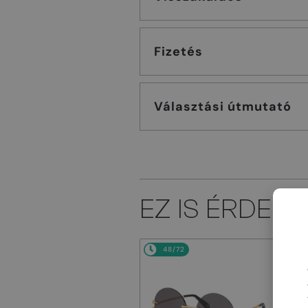
Fizetés
Választási útmutató
EZ IS ÉRDEK
48/72