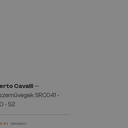
erto Cavalli
—
szemüvegek SRC041 -
0 - 52
0 Ft
108 000 Ft