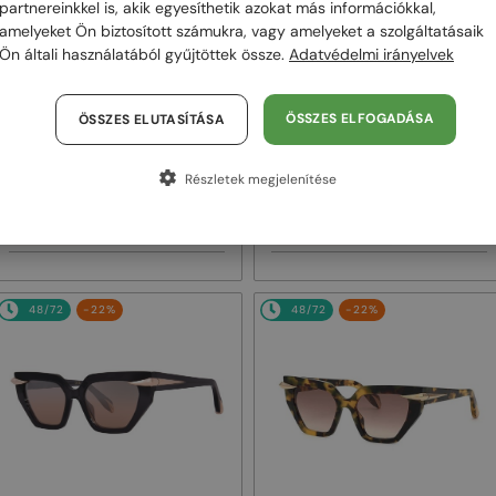
partnereinkkel is, akik egyesíthetik azokat más információkkal,
amelyeket Ön biztosított számukra, vagy amelyeket a szolgáltatásaik
Ön általi használatából gyűjtöttek össze.
Adatvédelmi irányelvek
ÖSSZES ELFOGADÁSA
ÖSSZES ELUTASÍTÁSA
—
—
Roberto Cavalli
Roberto Cavalli
Napszemüvegek
Napszemüvegek
Részletek megjelenítése
SRC002S - 700Y - 54
SRC002 - 705X - 54
72 000 Ft
72 000 Ft
90 000 Ft
90 000 Ft
48/72
-22%
48/72
-22%