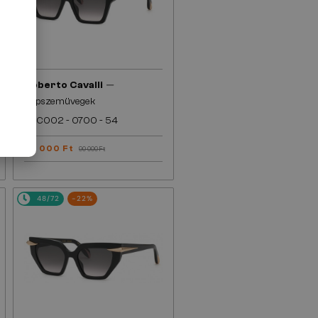
—
Roberto Cavalli
Napszemüvegek
SRC002 - 0700 - 54
72 000 Ft
90 000 Ft
48/72
-22%