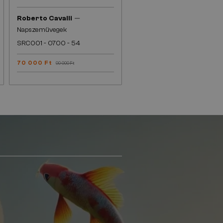
—
Roberto Cavalli
Napszemüvegek
SRC001 - 0700 - 54
70 000 Ft
90 000 Ft