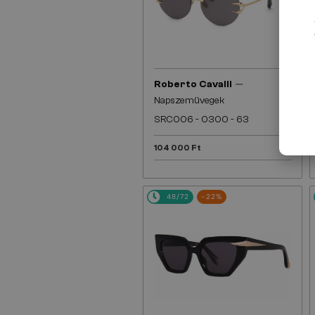
—
Roberto Cavalli
Napszemüvegek
SRC006 - 0300 - 63
104 000 Ft
48/72
-22%