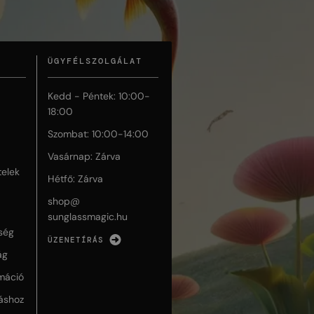
ÜGYFÉLSZOLGÁLAT
Kedd - Péntek: 10:00-
18:00
Szombat: 10:00-14:00
Vasárnap: Zárva
telek
Hétfő: Zárva
shop@
sunglassmagic.hu
ség
ÜZENETÍRÁS
ág
máció
táshoz