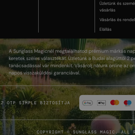
Üzletünk és szemé
vásárlás
Vásárlás és rende
Elállás
A Sunglass Magicnél megtalálhatod prémium márkás nap
keretek széles választékát. Üzletünk a Budai alagúttól 2 pe
tanácsadással vár mindenkit. Vásárolj nálunk online az or
napos visszaküldési garanciával.
AZ OTP SIMPLE BIZTOSÍTJA
COPYRIGHT © SUNGLASS MAGIC. ALL 