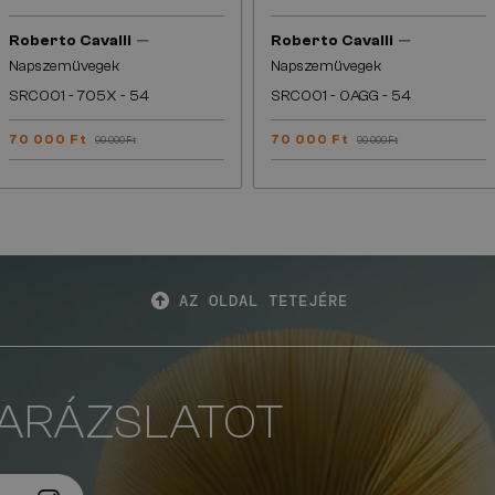
—
—
Roberto Cavalli
Roberto Cavalli
Napszemüvegek
Napszemüvegek
SRC001 - 705X - 54
SRC001 - 0AGG - 54
70 000 Ft
70 000 Ft
90 000 Ft
90 000 Ft
AZ OLDAL TETEJÉRE
VARÁZSLATOT