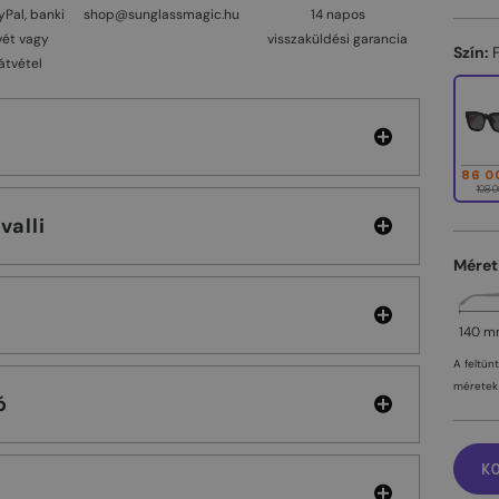
yPal, banki
shop@sunglassmagic.hu
14 napos
vét vagy
visszaküldési garancia
Szín:
átvétel
86 0
108 0
 Cavalli
Méret
140 
A feltün
méretek 
ó
K