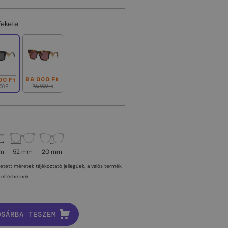
Fekete
86 000 Ft
00 Ft
108 000 Ft
00 Ft
mm
52 mm
20 mm
tetett méretek tájékoztató jellegűek, a valós termék
eltérhetnek.
OSÁRBA TESZEM