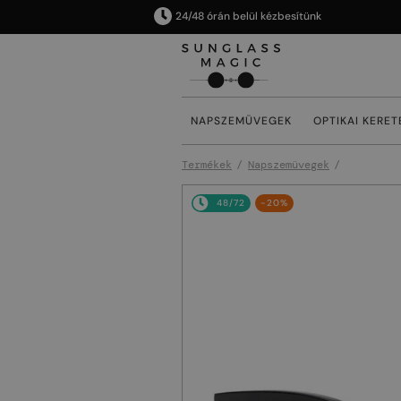
24/48 órán belül kézbesítünk
NAPSZEMÜVEGEK
OPTIKAI KERET
Termékek
Napszemüvegek
48/72
-20%