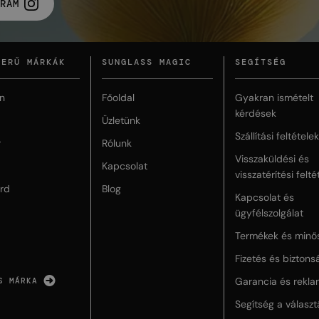
RAM
ZERŰ MÁRKÁK
SUNGLASS MAGIC
SEGÍTSÉG
n
Főoldal
Gyakran ismételt
kérdések
Üzletünk
Szállítási feltételek
r
Rólunk
Visszaküldési és
Kapcsolat
visszatérítési felté
rd
Blog
Kapcsolat és
ügyfélszolgálat
Termékek és minő
Fizetés és biztons
Garancia és rekla
S MÁRKA
Segítség a válasz