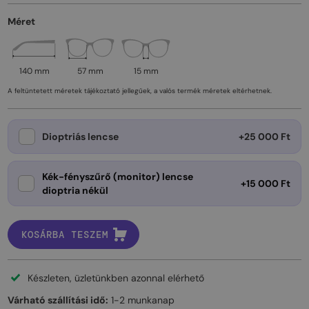
Méret
140 mm
57 mm
15 mm
A feltüntetett méretek tájékoztató jellegűek, a valós termék méretek eltérhetnek.
Dioptriás lencse
+25 000 Ft
Kék-fényszűrő (monitor) lencse
+15 000 Ft
dioptria nékül
KOSÁRBA TESZEM
Készleten, üzletünkben azonnal elérhető
Várható szállítási idő:
1-2 munkanap