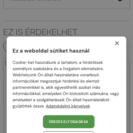
EZ IS ÉRDEKELHET
×
MINDEN TERMÉK
Ez a weboldal sütiket használ
Cookie-kat használunk a tartalom, a hirdetések
48/72
48/72
-21%
személyre szabására és a forgalom elemzésére.
Webhelyünk Ön általi használatára vonatkozó
információkat megosztjuk hirdetési és elemző
partnereinkkel is, akik egyesíthetik azokat más
információkkal, amelyeket Ön biztosított számukra, vagy
amelyeket a szolgáltatásaik Ön általi használatából
gyűjtöttek össze.
Adatvédelmi irányelvek
—
—
Roberto Cavalli
Roberto Cavalli
Napszemüvegek
Napszemüvegek
SRC006 - 0300 - 63
SRC002S - 700Y - 54
ÖSSZES ELFOGADÁSA
104 000 Ft
72 000 Ft
90 000 Ft