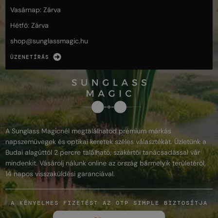
Vasárnap: Zárva
Hétfő: Zárva
shop@
sunglassmagic.hu
ÜZENETÍRÁS
A Sunglass Magicnél megtalálhatod prémium márkás
napszemüvegek és optikai keretek széles választékát. Üzletünk a
Budai alagúttól 2 percre található, szakértői tanácsadással vár
mindenkit. Vásárolj nálunk online az ország bármelyik területéről,
14 napos visszaküldési garanciával.
A KÉNYELMES FIZETÉST AZ OTP SIMPLE BIZTOSÍTJA