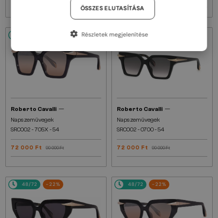
ÖSSZES ELUTASÍTÁSA
Részletek megjelenítése
48/72
-21%
48/72
-21%
—
—
Roberto Cavalli
Roberto Cavalli
Napszemüvegek
Napszemüvegek
SRC002 - 705X - 54
SRC002 - 0700 - 54
72 000 Ft
72 000 Ft
90 000 Ft
90 000 Ft
48/72
-22%
48/72
-22%