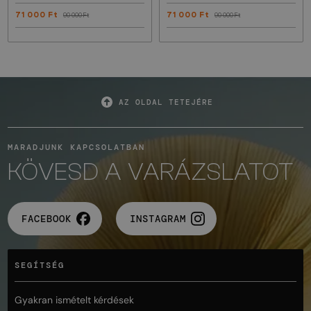
71 000 Ft
71 000 Ft
90 000 Ft
90 000 Ft
AZ OLDAL TETEJÉRE
MARADJUNK KAPCSOLATBAN
KÖVESD A VARÁZSLATOT
FACEBOOK
INSTAGRAM
SEGÍTSÉG
Gyakran ismételt kérdések