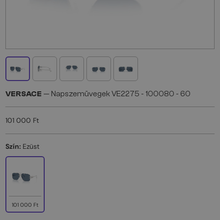
VERSACE
— Napszemüvegek VE2275 - ​100080 - ​60
101 000 Ft
Szín:
Ezüst
101 000 Ft