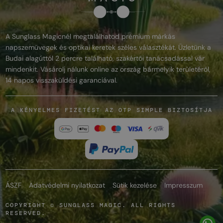
A Sunglass Magicnél megtalálhatod prémium márkás
napszemüvegek és optikai keretek széles választékát. Üzletünk a
Budai alagúttól 2 percre található, szakértői tanácsadással vár
mindenkit. Vásárolj nálunk online az ország bármelyik területéről,
14 napos visszaküldési garanciával.
A KÉNYELMES FIZETÉST AZ OTP SIMPLE BIZTOSÍTJA
ÁSZF
Adatvédelmi nyilatkozat
Sütik kezelése
Impresszum
COPYRIGHT © SUNGLASS MAGIC. ALL RIGHTS
RESERVED.