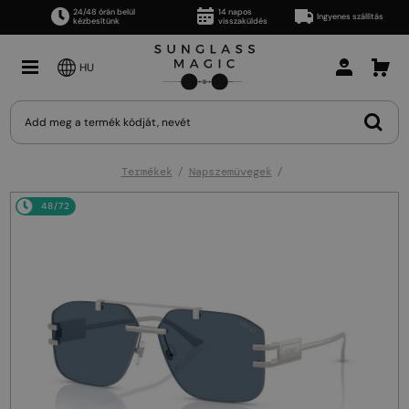
24/48 órán belül
14 napos
Ingyenes szállítás
kézbesítünk
visszaküldés
HU
Termékek
Napszemüvegek
48/72