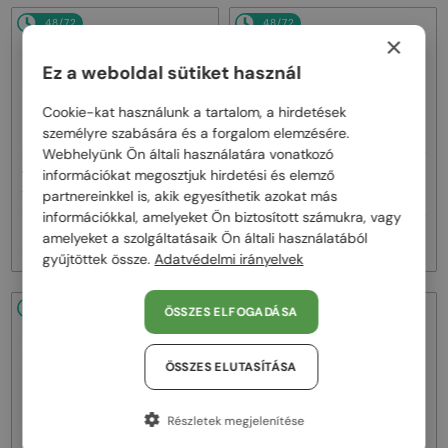
48/72
48/72
×
Ez a weboldal sütiket használ
Cookie-kat használunk a tartalom, a hirdetések
személyre szabására és a forgalom elemzésére.
Webhelyünk Ön általi használatára vonatkozó
—
—
információkat megosztjuk hirdetési és elemző
VERSACE
Napszemüvegek
VERSACE
Napszemüvegek
partnereinkkel is, akik egyesíthetik azokat más
VE2269 - 143387 - 62
VE2298 - 100180 - 58
információkkal, amelyeket Ön biztosított számukra, vagy
74 000 Ft
73 000 Ft
amelyeket a szolgáltatásaik Ön általi használatából
gyűjtöttek össze.
Adatvédelmi irányelvek
48/72
48/72
ÖSSZES ELFOGADÁSA
ÖSSZES ELUTASÍTÁSA
Részletek megjelenítése