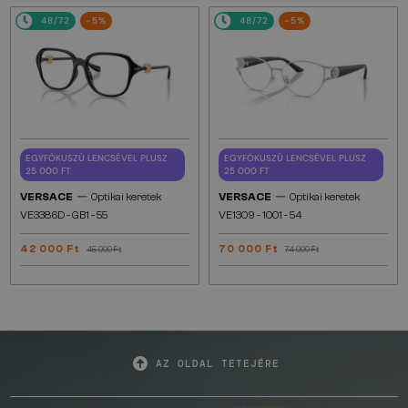
48/72
-5%
48/72
-5%
EGYFÓKUSZÚ LENCSÉVEL PLUSZ
EGYFÓKUSZÚ LENCSÉVEL PLUSZ
25 000 FT
25 000 FT
—
—
VERSACE
Optikai keretek
VERSACE
Optikai keretek
VE3386D - GB1 - 55
VE1309 - 1001 - 54
42 000 Ft
70 000 Ft
45 000 Ft
74 000 Ft
AZ OLDAL TETEJÉRE