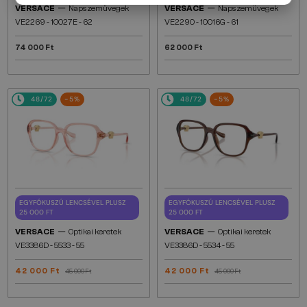
—
—
VERSACE
Napszemüvegek
VERSACE
Napszemüvegek
VE2269 - 10027E - 62
VE2290 - 10016G - 61
74 000 Ft
62 000 Ft
48/72
-5%
48/72
-5%
EGYFÓKUSZÚ LENCSÉVEL PLUSZ
EGYFÓKUSZÚ LENCSÉVEL PLUSZ
25 000 FT
25 000 FT
—
—
VERSACE
Optikai keretek
VERSACE
Optikai keretek
VE3386D - 5533 - 55
VE3386D - 5534 - 55
42 000 Ft
42 000 Ft
45 000 Ft
45 000 Ft