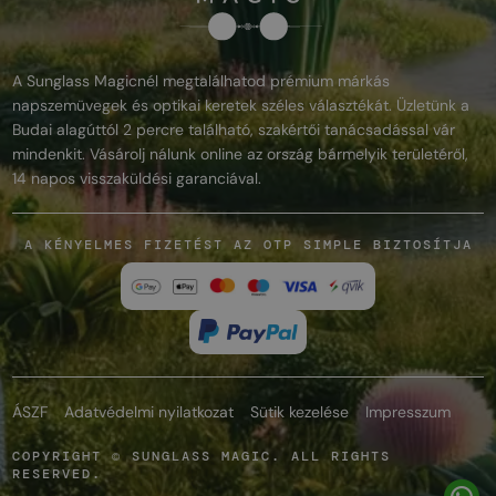
A Sunglass Magicnél megtalálhatod prémium márkás
napszemüvegek és optikai keretek széles választékát. Üzletünk a
Budai alagúttól 2 percre található, szakértői tanácsadással vár
mindenkit. Vásárolj nálunk online az ország bármelyik területéről,
14 napos visszaküldési garanciával.
A KÉNYELMES FIZETÉST AZ OTP SIMPLE BIZTOSÍTJA
ÁSZF
Adatvédelmi nyilatkozat
Sütik kezelése
Impresszum
COPYRIGHT © SUNGLASS MAGIC. ALL RIGHTS
RESERVED.