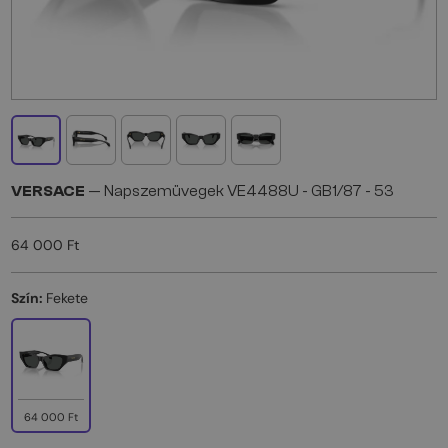
VERSACE
— Napszemüvegek VE4488U - ​GB1/87 - ​53
64 000 Ft
Szín:
Fekete
64 000 Ft