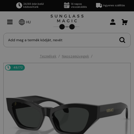
24/48 órán belül
14 napos
Ingyenes szállítás
kézbesítünk
visszaküldés
HU
Termékek
Napszemüvegek
48/72