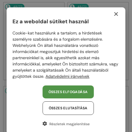
48/72
48/72
×
Ez a weboldal sütiket használ
Cookie-kat használunk a tartalom, a hirdetések
személyre szabására és a forgalom elemzésére.
Webhelyünk Ön általi használatára vonatkozó
—
—
információkat megosztjuk hirdetési és elemző
VERSACE
Napszemüvegek
VERSACE
Napszemüvegek
partnereinkkel is, akik egyesíthetik azokat más
VE2269 - 143387 - 62
VE2298 - 100180 - 58
információkkal, amelyeket Ön biztosított számukra, vagy
74 000 Ft
74 000 Ft
amelyeket a szolgáltatásaik Ön általi használatából
gyűjtöttek össze.
Adatvédelmi irányelvek
48/72
48/72
ÖSSZES ELFOGADÁSA
ÖSSZES ELUTASÍTÁSA
Részletek megjelenítése