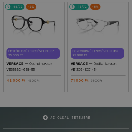
48/72
-5%
48/72
-5%
EGYFÓKUSZÚ LENCSÉVEL PLUSZ
EGYFÓKUSZÚ LENCSÉVEL PLUSZ
25 000 FT
25 000 FT
—
—
VERSACE
Optikai keretek
VERSACE
Optikai keretek
VE3386D - GB1 - 55
VE1309 - 1001 - 54
42 000 Ft
71 000 Ft
45 000 Ft
74 000 Ft
AZ OLDAL TETEJÉRE