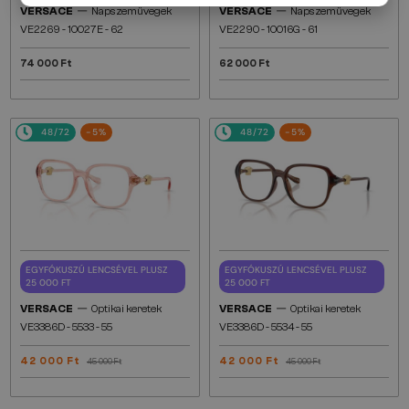
—
—
VERSACE
Napszemüvegek
VERSACE
Napszemüvegek
VE2269 - 10027E - 62
VE2290 - 10016G - 61
74 000 Ft
62 000 Ft
48/72
-5%
48/72
-5%
EGYFÓKUSZÚ LENCSÉVEL PLUSZ
EGYFÓKUSZÚ LENCSÉVEL PLUSZ
25 000 FT
25 000 FT
—
—
VERSACE
Optikai keretek
VERSACE
Optikai keretek
VE3386D - 5533 - 55
VE3386D - 5534 - 55
42 000 Ft
42 000 Ft
45 000 Ft
45 000 Ft