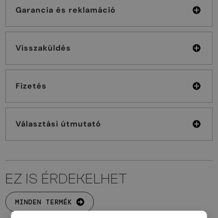
Garancia és reklamáció
Visszaküldés
Fizetés
Választási útmutató
EZ IS ÉRDEKELHET
MINDEN TERMÉK