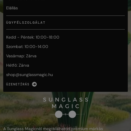
Elállás
ÜGYFÉLSZOLGÁLAT
Kedd - Péntek: 10:00-18:00
Szombat: 10:00-14:00
Vasárnap: Zárva
Hétfő: Zárva
shop@
sunglassmagic.hu
ÜZENETÍRÁS
A Sunglass Magicnél megtalálhatod prémium márkás