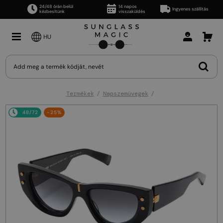
24/48 órán belül
14 napos
Ingyenes szállítás
kézbesítünk
visszaküldés
HU
Termékek
Napszemüvegek
48/72
-25%