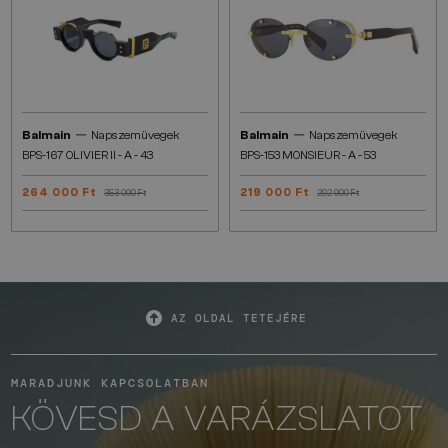
—
—
Balmain
Napszemüvegek
Balmain
Napszemüvegek
BPS-167 OLIVIER II - A - 43
BPS-153 MONSIEUR - A - 53
264 000 Ft
219 000 Ft
353 000 Ft
292 000 Ft
AZ OLDAL TETEJÉRE
MARADJUNK KAPCSOLATBAN
KÖVESD A VARÁZSLATOT