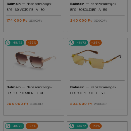
—
—
Balmain
Napszemüvegek
Balmain
Napszemüvegek
BPS-169 VICTOIRE - A - 60
BPS-160 SOLDIER - A - 59
174 000 Ft
240 000 Ft
233 000 Ft
320 000 Ft
48/72
-25%
48/72
-25%
—
—
Balmain
Napszemüvegek
Balmain
Napszemüvegek
BPS-155 PREMIER - B - 61
BPS-150 PIERRE - G - 53
264 000 Ft
204 000 Ft
353 000 Ft
273 000 Ft
48/72
-25%
48/72
-25%