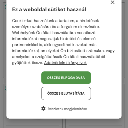
×
48/72
-25%
48/72
-25%
Ez a weboldal sütiket használ
Cookie-kat használunk a tartalom, a hirdetések
személyre szabására és a forgalom elemzésére.
Webhelyünk Ön általi használatára vonatkozó
információkat megosztjuk hirdetési és elemző
partnereinkkel is, akik egyesíthetik azokat más
—
—
információkkal, amelyeket Ön biztosított számukra, vagy
Balmain
Napszemüvegek
Balmain
Napszemüvegek
amelyeket a szolgáltatásaik Ön általi használatából
BPS-169 VICTOIRE - C - 60
BPS-169 VICTOIRE - B - 60
gyűjtöttek össze.
Adatvédelmi irányelvek
174 000 Ft
174 000 Ft
233 000 Ft
233 000 Ft
ÖSSZES ELFOGADÁSA
48/72
-25%
48/72
-25%
ÖSSZES ELUTASÍTÁSA
Részletek megjelenítése